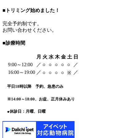
■
トリミング始めました！
完全予約制です。
お問い合わせください。
■
診療時間
月
火
水
木
金
土
日
9:00～12:00
／
○
○
○
○
○
／
16:00～19:00
／
／
○
○
○
○
※
平日18時以降 予約、急患のみ
※
14:00～18:00、お盆、正月休みあり
●
休診日：月曜、日曜