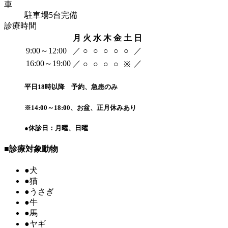
車
駐車場5台完備
診療時間
月
火
水
木
金
土
日
9:00～12:00
／
○
○
○
○
○
／
16:00～19:00
／
／
○
○
○
○
※
平日18時以降 予約、急患のみ
※
14:00～18:00、お盆、正月休みあり
●
休診日：月曜、日曜
■
診療対象動物
●
犬
●
猫
●
うさぎ
●
牛
●
馬
●
ヤギ