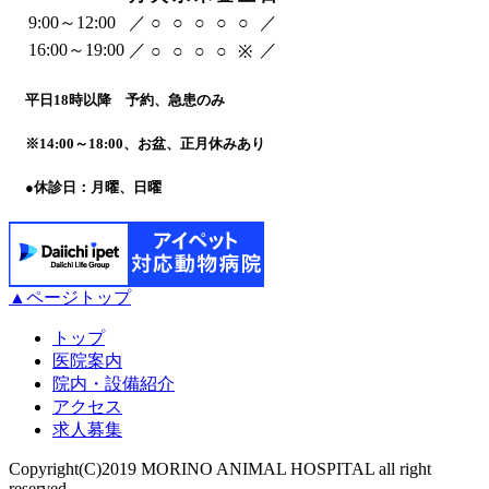
9:00～12:00
／
○
○
○
○
○
／
16:00～19:00
／
／
○
○
○
○
※
平日18時以降 予約、急患のみ
※
14:00～18:00、お盆、正月休みあり
●
休診日：月曜、日曜
▲ページトップ
トップ
医院案内
院内・設備紹介
アクセス
求人募集
Copyright(C)2019 MORINO ANIMAL HOSPITAL all right
reserved.