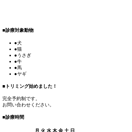
■
診療対象動物
●
犬
●
猫
●
うさぎ
●
牛
●
馬
●
ヤギ
■
トリミング始めました！
完全予約制です。
お問い合わせください。
■
診療時間
月
火
水
木
金
土
日